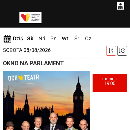
0
Gł
<
'
0,00
PLN
08-08-2026
Dziś
Sb
Nd
Pn
Wt
Śr
Cz
SOBOTA 08/08/2026
A
14
51
Z
OKNO NA PARLAMENT
19:00